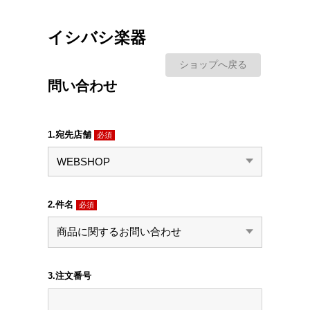
イシバシ楽器
ショップへ戻る
問い合わせ
1.宛先店舗
必須
2.件名
必須
3.注文番号