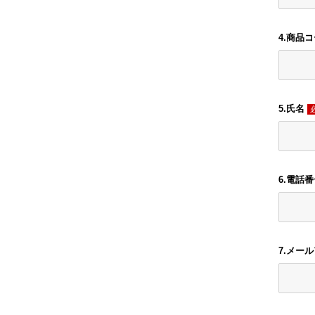
4.商品
5.氏名
6.電話
7.メー