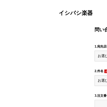
イシバシ楽器
問い
1.宛先
2.件名
3.注文