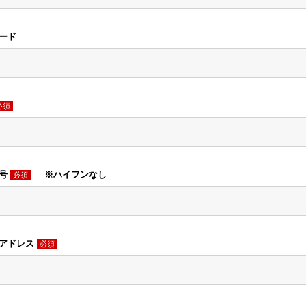
コード
必須
番号
※ハイフンなし
必須
ルアドレス
必須