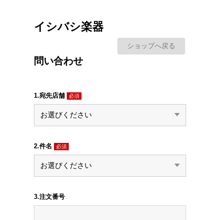
イシバシ楽器
ショップへ戻る
問い合わせ
1.宛先店舗
必須
2.件名
必須
3.注文番号