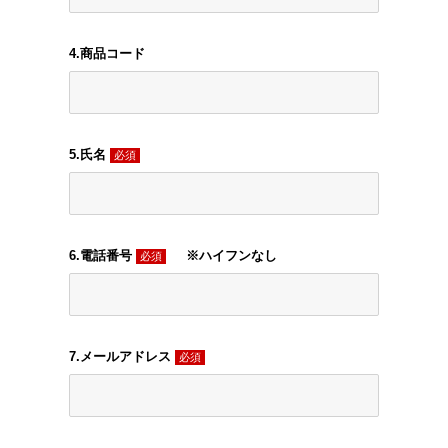
4.商品コード
5.氏名
必須
6.電話番号
※ハイフンなし
必須
7.メールアドレス
必須